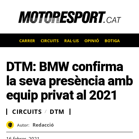
CARRER
CIRCUITS
RAL·LIS
OPINIÓ
BOTIGA
DTM: BMW confirma
la seva presència amb
equip privat al 2021
CIRCUITS
DTM
Redacció
Autor:
16 febrer, 2021