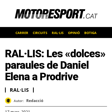
CARRER
CIRCUITS
RAL·LIS
OPINIÓ
BOTIGA
RAL·LIS: Les «dolces»
paraules de Daniel
Elena a Prodrive
RAL·LIS
Redacció
Autor:
17 març, 2021