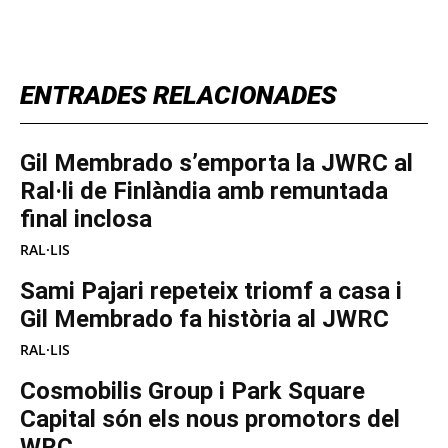
TOP 5 THIS WEEK
ENTRADES RELACIONADES
Gil Membrado s’emporta la JWRC al
Ral·li de Finlàndia amb remuntada
final inclosa
RAL·LIS
Sami Pajari repeteix triomf a casa i
Gil Membrado fa història al JWRC
RAL·LIS
Cosmobilis Group i Park Square
Capital són els nous promotors del
WRC