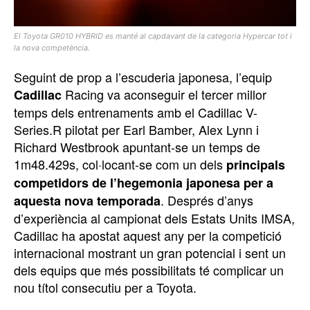
El Toyota GR010 HYBRID es manté al capdavant de la categoria Hypercar tot i
la nova competència.
Seguint de prop a l’escuderia japonesa, l’equip
Racing va aconseguir el tercer millor
Cadillac
temps dels entrenaments amb el Cadillac V-
Series.R pilotat per Earl Bamber, Alex Lynn i
Richard Westbrook apuntant-se un temps de
1m48.429s, col·locant-se com un dels
principals
competidors de l’hegemonia japonesa per a
. Després d’anys
aquesta nova temporada
d’experiència al campionat dels Estats Units IMSA,
Cadillac ha apostat aquest any per la competició
internacional mostrant un gran potencial i sent un
dels equips que més possibilitats té complicar un
nou títol consecutiu per a Toyota.