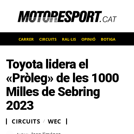
CARRER
CIRCUITS
RAL·LIS
OPINIÓ
BOTIGA
Toyota lidera el
«Pròleg» de les 1000
Milles de Sebring
2023
CIRCUITS
WEC