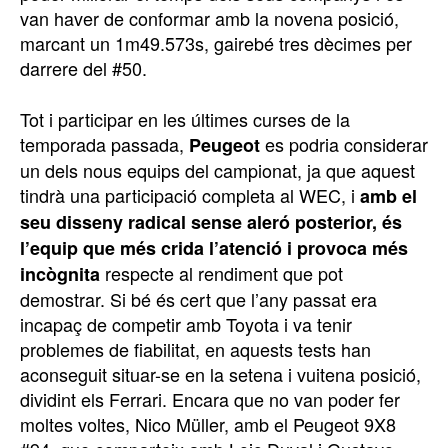
van haver de conformar amb la novena posició,
marcant un 1m49.573s, gairebé tres dècimes per
darrere del #50.
Tot i participar en les últimes curses de la
temporada passada,
es podria considerar
Peugeot
un dels nous equips del campionat, ja que aquest
tindrà una participació completa al WEC, i
amb el
seu disseny radical sense aleró posterior, és
l’equip que més crida l’atenció i provoca més
respecte al rendiment que pot
incògnita
demostrar. Si bé és cert que l’any passat era
incapaç de competir amb Toyota i va tenir
problemes de fiabilitat, en aquests tests han
aconseguit situar-se en la setena i vuitena posició,
dividint els Ferrari. Encara que no van poder fer
moltes voltes, Nico Müller, amb el Peugeot 9X8