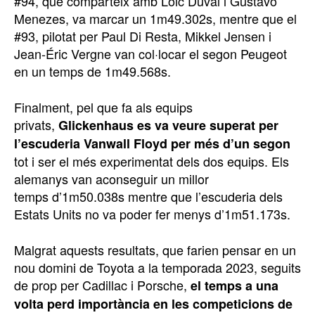
#94, que comparteix amb Loic Duval i Gustavo
Menezes, va marcar un 1m49.302s, mentre que el
#93, pilotat per Paul Di Resta, Mikkel Jensen i
Jean-Éric Vergne van col·locar el segon Peugeot
en un temps de 1m49.568s.
Finalment, pel que fa als equips
privats,
Glickenhaus es va veure superat per
l’escuderia Vanwall Floyd per més d’un segon
tot i ser el més experimentat dels dos equips. Els
alemanys van aconseguir un millor
temps d’1m50.038s mentre que l’escuderia dels
Estats Units no va poder fer menys d’1m51.173s.
Malgrat aquests resultats, que farien pensar en un
nou domini de Toyota a la temporada 2023, seguits
de prop per Cadillac i Porsche,
el temps a una
volta perd importància en les competicions de