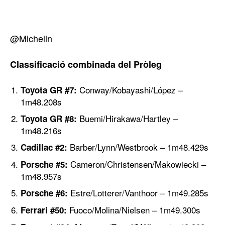
@Michelin
Classificació combinada del Pròleg
Conway/Kobayashi/López –
Toyota GR #7:
1m48.208s
Buemi/Hirakawa/Hartley –
Toyota GR #8:
1m48.216s
Barber/Lynn/Westbrook – 1m48.429s
Cadillac #2:
Cameron/Christensen/Makowiecki –
Porsche #5:
1m48.957s
Estre/Lotterer/Vanthoor – 1m49.285s
Porsche #6:
Fuoco/Molina/Nielsen – 1m49.300s
Ferrari #50: