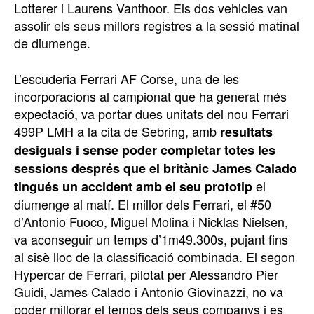
Lotterer i Laurens Vanthoor. Els dos vehicles van
assolir els seus millors registres a la sessió matinal
de diumenge.
L’escuderia Ferrari AF Corse, una de les
incorporacions al campionat que ha generat més
expectació, va portar dues unitats del nou Ferrari
499P LMH a la cita de Sebring, amb
resultats
desiguals i sense poder completar totes les
sessions després que el britànic James Calado
el
tingués un accident amb el seu prototip
diumenge al matí. El millor dels Ferrari, el #50
d’Antonio Fuoco, Miguel Molina i Nicklas Nielsen,
va aconseguir un temps d’1m49.300s, pujant fins
al sisè lloc de la classificació combinada. El segon
Hypercar de Ferrari, pilotat per Alessandro Pier
Guidi, James Calado i Antonio Giovinazzi, no va
poder millorar el temps dels seus companys i es