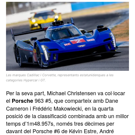
Les marques Cadillac i Corvette, representants estatunidenques a les
categories Hypercar i GT.
Per la seva part, Michael Christensen va col·locar
el
963 #5, que comparteix amb Dane
Porsche
Cameron i Frédéric Makowiecki, en la quarta
posició de la classificació combinada amb un millor
temps d’1m48.957s, només tres dècimes per
davant del Porsche #6 de Kévin Estre, André