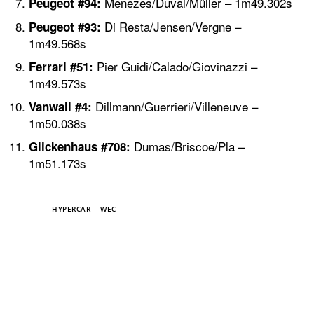
Menezes/Duval/Müller – 1m49.302s
Peugeot #94:
Di Resta/Jensen/Vergne –
Peugeot #93:
1m49.568s
Pier Guidi/Calado/Giovinazzi –
Ferrari #51:
1m49.573s
Dillmann/Guerrieri/Villeneuve –
Vanwall #4:
1m50.038s
Dumas/Briscoe/Pla –
Glickenhaus #708:
1m51.173s
TAGS
HYPERCAR
WEC
TOP 5 THIS WEEK