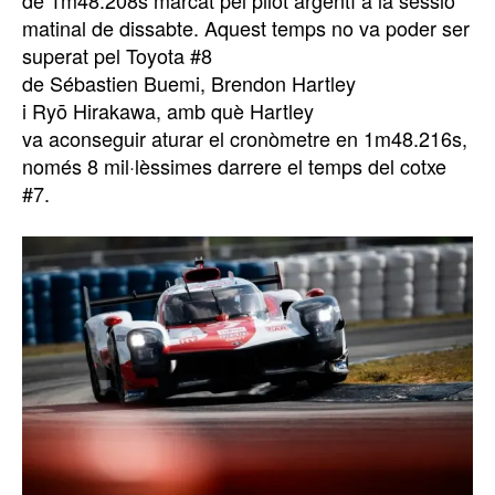
de 1m48.208s marcat pel pilot argentí a la sessió
matinal de dissabte. Aquest temps no va poder ser
superat pel Toyota #8
de Sébastien Buemi, Brendon Hartley
i Ryō Hirakawa, amb què Hartley
va aconseguir aturar el cronòmetre en 1m48.216s,
només 8 mil·lèssimes darrere el temps del cotxe
#7.