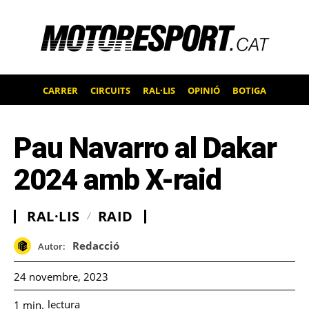
CARRER
CIRCUITS
RAL·LIS
OPINIÓ
BOTIGA
Pau Navarro al Dakar
2024 amb X-raid
RAL·LIS
RAID
Redacció
Autor:
24 novembre, 2023
lectura
1
min.