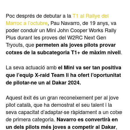
Poc després de debutar a la
T1 al Rallye del
Marroc a l’octubre
, Pau Navarro, de 19 anys, va
poder conduir un Mini John Cooper Works Rally
Plus durant les proves del W2RC Next Gen
Tryouts, que
permeten als joves pilots provar
.
cotxes de la subcategoria T1+ de màxim nivell
La seva actuació amb
el Mini va ser tan positiva
que l’equip X-raid Team li ha ofert l’oportunitat
de pilotar-ne un al Dakar 2024.
Aquest èxit és un gran reconeixement per al jove
pilot català, que ha demostrat el seu talent i la
seva capacitat d’adaptar-se ràpidament a un cotxe
de primera categoria.
Navarro es convertirà en
,
un dels pilots més joves a competir al Dakar