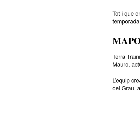
Tot i que 
temporada 
MAPO M
Terra Trai
Mauro, act
L’equip cre
del Grau, 