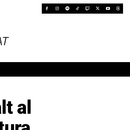
lt al
tura