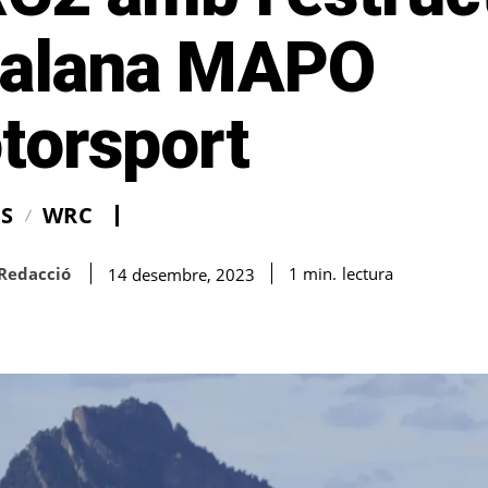
talana MAPO
torsport
IS
WRC
Redacció
lectura
1
min.
14 desembre, 2023