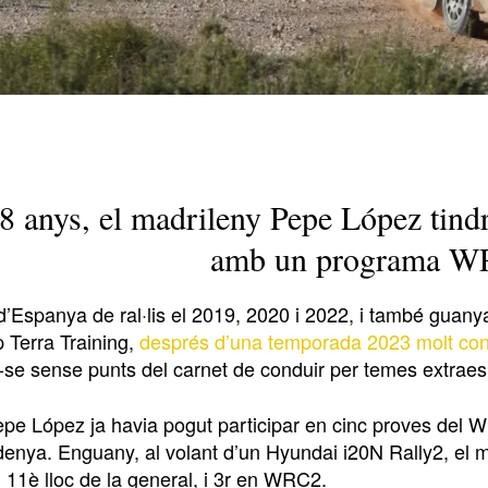
 anys, el madrileny Pepe López tindrà
amb un programa W
Espanya de ral·lis el 2019, 2020 i 2022, i també guanyad
 Terra Training,
després d’una temporada 2023 molt co
-se sense punts del carnet de conduir per temes extraes
epe López ja havia pogut participar en cinc proves del
enya. Enguany, al volant d’un Hyundai i20N Rally2, el ma
 11è lloc de la general, i 3r en WRC2.