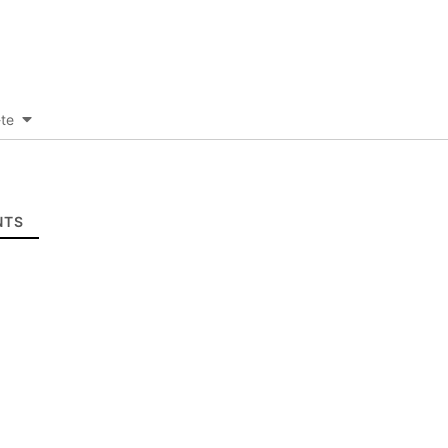
-te
TS