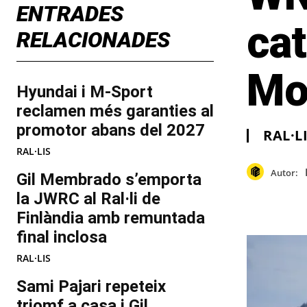
ENTRADES
ca
RELACIONADES
Mo
Hyundai i M-Sport
reclamen més garanties al
promotor abans del 2027
RAL·L
RAL·LIS
Autor:
Gil Membrado s’emporta
la JWRC al Ral·li de
Finlàndia amb remuntada
final inclosa
RAL·LIS
Sami Pajari repeteix
triomf a casa i Gil