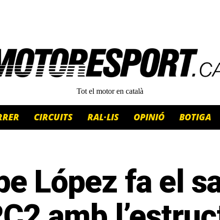
Tot el motor en català
RRER
CIRCUITS
RAL·LIS
OPINIÓ
BOTIGA
e López fa el sa
C2 amb l’estruc