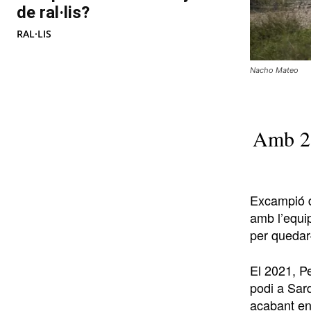
de ral·lis?
RAL·LIS
Nacho Mateo
Amb 28
Excampió d’
amb l’equip
per quedar
El 2021, P
podi a Sard
acabant en