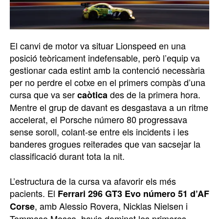
El canvi de motor va situar Lionspeed en una
posició teòricament indefensable, però l’equip va
gestionar cada estint amb la contenció necessària
per no perdre el cotxe en el primers compàs d’una
cursa que va ser
des de la primera hora.
caòtica
Mentre el grup de davant es desgastava a un ritme
accelerat, el Porsche número 80 progressava
sense soroll, colant-se entre els incidents i les
banderes grogues reiterades que van sacsejar la
classificació durant tota la nit.
L’estructura de la cursa va afavorir els més
pacients. El
Ferrari 296 GT3 Evo número 51 d’AF
, amb Alessio Rovera, Nicklas Nielsen i
Corse
Tommaso Mosca, havia dominat les primeres