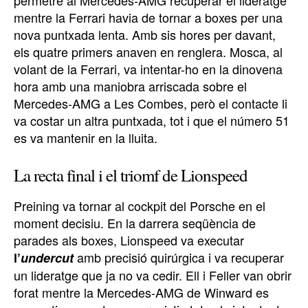
permetre al Mercedes-AMG recuperar el lideratge
mentre la Ferrari havia de tornar a boxes per una
nova puntxada lenta. Amb sis hores per davant,
els quatre primers anaven en renglera. Mosca, al
volant de la Ferrari, va intentar-ho en la dinovena
hora amb una maniobra arriscada sobre el
Mercedes-AMG a Les Combes, però el contacte li
va costar un altra puntxada, tot i que el número 51
es va mantenir en la lluita.
La recta final i el triomf de Lionspeed
Preining va tornar al cockpit del Porsche en el
moment decisiu. En la darrera seqüència de
parades als boxes, Lionspeed va executar
amb precisió quirúrgica i va recuperar
l’
undercut
un lideratge que ja no va cedir. Ell i Feller van obrir
forat mentre la Mercedes-AMG de Winward es