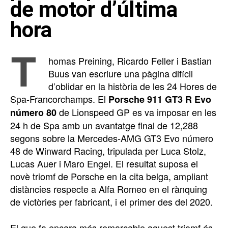
de motor d’última
hora
T
homas Preining, Ricardo Feller i Bastian
Buus van escriure una pàgina difícil
d’oblidar en la història de les 24 Hores de
Spa-Francorchamps. El
Porsche 911 GT3 R Evo
de Lionspeed GP es va imposar en les
número 80
24 h de Spa amb un avantatge final de 12,288
segons sobre la Mercedes-AMG GT3 Evo número
48 de Winward Racing, tripulada per Luca Stolz,
Lucas Auer i Maro Engel. El resultat suposa el
novè triomf de Porsche en la cita belga, ampliant
distàncies respecte a Alfa Romeo en el rànquing
de victòries per fabricant, i el primer des del 2020.
El que fa encara més remarcable aquest triomf és