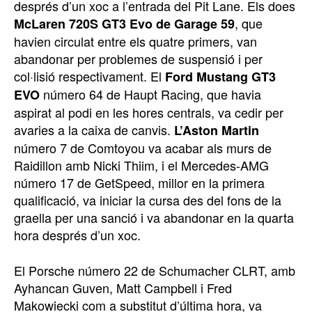
després d’un xoc a l’entrada del Pit Lane. Els does
, que
McLaren 720S GT3 Evo de Garage 59
havien circulat entre els quatre primers, van
abandonar per problemes de suspensió i per
col·lisió respectivament. El
Ford Mustang GT3
número 64 de Haupt Racing, que havia
EVO
aspirat al podi en les hores centrals, va cedir per
avaries a la caixa de canvis.
L’Aston Martin
número 7 de Comtoyou va acabar als murs de
Raidillon amb Nicki Thiim, i el Mercedes-AMG
número 17 de GetSpeed, millor en la primera
qualificació, va iniciar la cursa des del fons de la
graella per una sanció i va abandonar en la quarta
hora després d’un xoc.
El Porsche número 22 de Schumacher CLRT, amb
Ayhancan Guven, Matt Campbell i Fred
Makowiecki com a substitut d’última hora, va