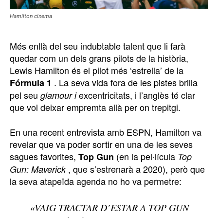
Hamilton cinema
Més enllà del seu indubtable talent que li farà
quedar com un dels grans pilots de la història,
Lewis Hamilton és el pilot més ‘estrella’ de la
. La seva vida fora de les pistes brilla
Fórmula 1
pel seu
excentricitats, i l’anglès té clar
glamour i
que vol deixar empremta allà per on trepitgi.
En una recent entrevista amb ESPN, Hamilton va
revelar que va poder sortir en una de les seves
sagues favorites,
(en la pel·lícula
Top Gun
Top
, que s’estrenarà a 2020), però que
Gun: Maverick
la seva atapeïda agenda no ho va permetre:
«VAIG TRACTAR D’ESTAR A TOP GUN