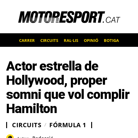
CARRER
CIRCUITS
RAL·LIS
OPINIÓ
BOTIGA
Actor estrella de
Hollywood, proper
somni que vol complir
Hamilton
CIRCUITS
FÓRMULA 1