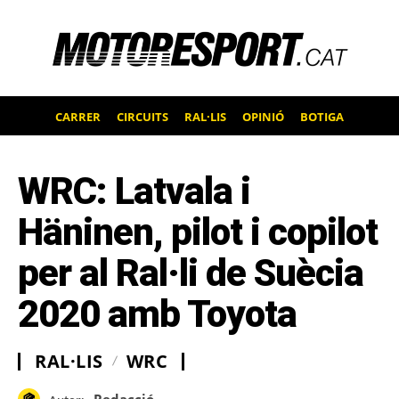
CARRER
CIRCUITS
RAL·LIS
OPINIÓ
BOTIGA
WRC: Latvala i
Häninen, pilot i copilot
per al Ral·li de Suècia
2020 amb Toyota
RAL·LIS
WRC