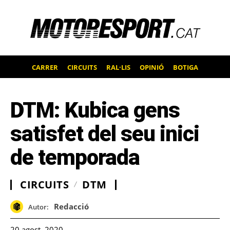
CARRER
CIRCUITS
RAL·LIS
OPINIÓ
BOTIGA
DTM: Kubica gens
satisfet del seu inici
de temporada
CIRCUITS
DTM
Redacció
Autor:
20 agost, 2020