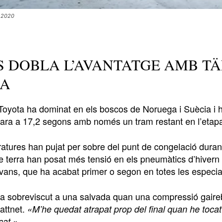
a 2020
 DOBLA L’AVANTATGE AMB TÄ
IA
e Toyota ha dominat en els boscos de Noruega i Suècia i
 ara a 17,2 segons amb només un tram restant en l’etapa
tures han pujat per sobre del punt de congelació durant 
e terra han posat més tensió en els pneumàtics d’hivern
Evans, que ha acabat primer o segon en totes les especi
ha sobreviscut a una salvada quan una compressió gairebé
attnet.
«M’he quedat atrapat prop del final quan he tocat 
cat.»