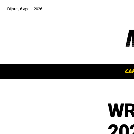
Dijous, 6 agost 2026
CA
WRC
TOP 5 THIS WEEK
202