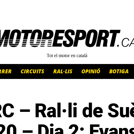
Tot el motor en català
RRER
CIRCUITS
RAL·LIS
OPINIÓ
BOTIGA
 – Ral·li de Su
0 – Dia 2: Evan