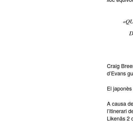
«QU
D
Craig Breen
d’Evans gua
El japonès
A causa del
l’itinerari
Likenäs 2 