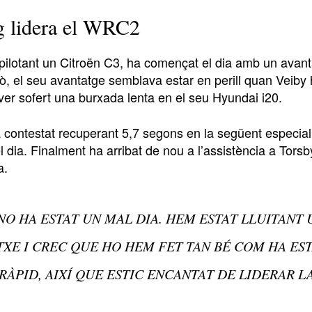
g lidera el WRC2
 pilotant un Citroën C3, ha començat el dia amb un avan
xò, el seu avantatge semblava estar en perill quan Veiby
ver sofert una burxada lenta en el seu Hyundai i20.
 contestat recuperant 5,7 segons en la següent especia
el dia. Finalment ha arribat de nou a l’assistència a To
a.
NO HA ESTAT UN MAL DIA. HEM ESTAT LLUITANT
XE I CREC QUE HO HEM FET TAN BÉ COM HA EST
RÀPID, AIXÍ QUE ESTIC ENCANTAT DE LIDERAR LA