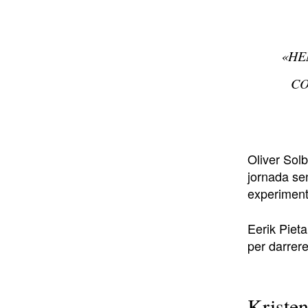
«HE
CO
Oliver Sol
jornada se
experiment
Eerik Pieta
per darrere
Kriste