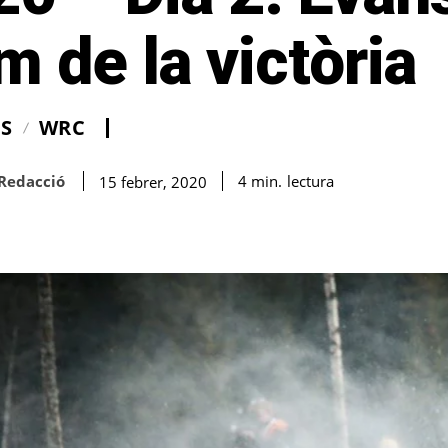
m de la victòria
IS
WRC
Redacció
lectura
4
min.
15 febrer, 2020