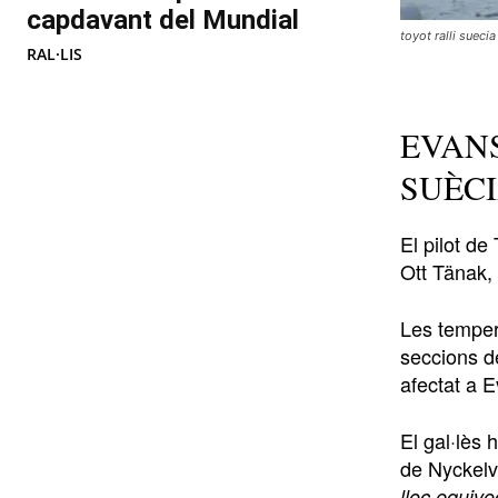
capdavant del Mundial
toyot ralli sueci
RAL·LIS
EVANS
SUÈC
El pilot d
Ott Tänak,
Les tempera
seccions d
afectat a 
El gal·lès 
de Nyckelv
lloc equivo