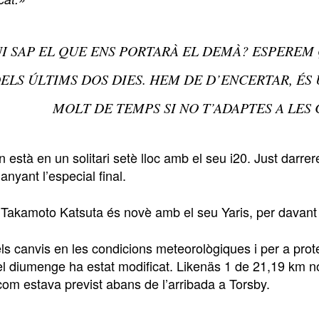
I SAP EL QUE ENS PORTARÀ EL DEMÀ? ESPEREM
ELS ÚLTIMS DOS DIES. HEM DE D’ENCERTAR, ÉS
MOLT DE TEMPS SI NO T’ADAPTES A LES 
 està en un solitari setè lloc amb el seu i20. Just darrere
nyant l’especial final.
 Takamoto Katsuta és novè amb el seu Yaris, per davant 
s canvis en les condicions meteorològiques i per a proteg
 del diumenge ha estat modificat. Likenäs 1 de 21,19 km n
com estava previst abans de l’arribada a Torsby.