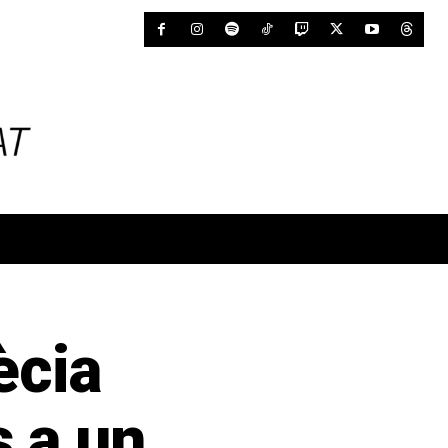
ècia
s a un