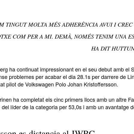
M TINGUT MOLTA MÉS ADHERÈNCIA AVUI I CREC 
TXE COM PER A MI. DEMÀ, NOMÉS TENIM UNA E
HA DIT HUTTUN
berg ha continuat impressionant en el seu debut amb el 
nse problemes per acabar el dia 28.1s per darrere de Lin
at pilot de Volkswagen Polo Johan Kristoffersson.
rinen ha completat els cinc primers llocs amb un altre Fab
 del líder de la categoria per 53,0s i amb un avantatge de
nsson es distancia al JWRC