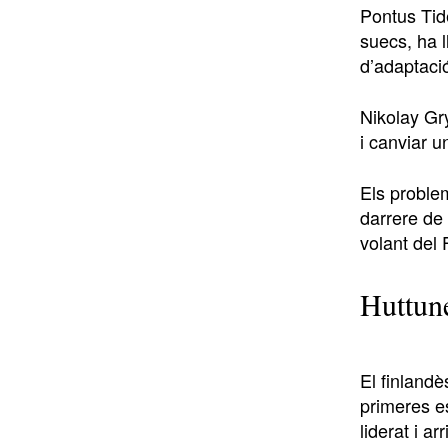
Pontus Tid
suecs, ha l
d’adaptaci
Nikolay Gry
i canviar u
Els proble
darrere de
volant del 
Huttun
El finlandè
primeres e
liderat i a