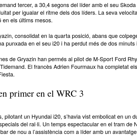
emand tercer, a 30,4 segons del líder amb el seu Skoda F
luitat per igualar el ritme dels dos líders. La seva velocit
ó en els últims mesos.
azin, consolidat en la quarta posició, abans que colpegé
na punxada en el seu i20 i ha perdut més de dos minuts i 
mes de Gryazin han permés al pilot de M-Sport Ford Rhys
 Tidemand. El francès Adrien Fourmaux ha completat els 
Fiesta.
en primer en el WRC 3
s, pilotant un Hyundai i20, s’havia vist embolicat en un
specials del ral·li. Un temps espectacular en el tram de
rribar de nou a l’assistència com a líder amb un avantat