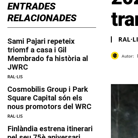
ENTRADES
tra
RELACIONADES
RAL·L
Sami Pajari repeteix
triomf a casa i Gil
Autor:
Membrado fa història al
JWRC
RAL·LIS
Cosmobilis Group i Park
Square Capital són els
nous promotors del WRC
RAL·LIS
Finlàndia estrena itinerari
pel seu 75è aniversari