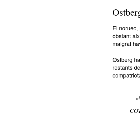
Ostber
El noruec,
obstant ai
malgrat ha
Østberg ha
restants d
compatriot
«
COT