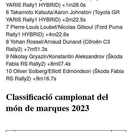
YARIS Rally1 HYBRID) +1m28.0s
6 Takamoto Katsuta/Aaron Johnston (Toyota GR
YARIS Rally1 HYBRID) +2m22.5s
7 Pierre-Louis Loubet/Nicolas Gilsoul (Ford Puma
Rally1 HYBRID) +4m22.6s
8 Yohan Rossel/Arnaud Dunand (Citroën C3
Rally2) +7m51.3s
9 Nikolay Gryazin/Konstantin Aleksandrov (Škoda
Fabia RS Rally2) +8m07.4s
10 Oliver Solberg/Elliott Edmondson (Škoda Fabia
RS Rally2) +9m16.7s
Classificació campionat del
món de marques 2023