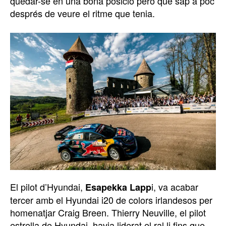
quedar-se en una bona posició però que sap a poc
després de veure el ritme que tenia.
El pilot d’Hyundai,
i, va acabar
Esapekka Lapp
tercer amb el Hyundai i20 de colors irlandesos per
homenatjar Craig Breen. Thierry Neuville, el pilot
estrella de Hyundai, havia liderat el ral·li fins que