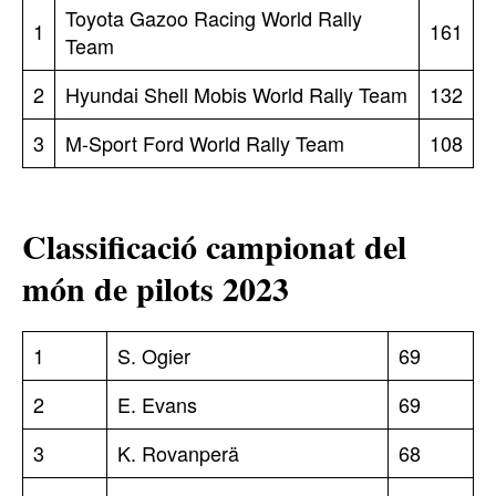
Toyota Gazoo Racing World Rally
1
161
Team
2
Hyundai Shell Mobis World Rally Team
132
3
M-Sport Ford World Rally Team
108
Classificació campionat del
món de pilots 2023
1
S. Ogier
69
2
E. Evans
69
3
K. Rovanperä
68