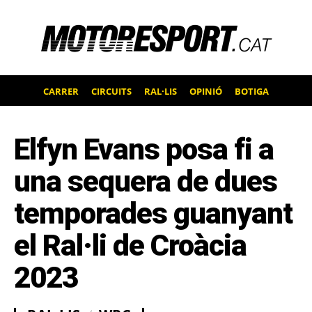
CARRER
CIRCUITS
RAL·LIS
OPINIÓ
BOTIGA
Elfyn Evans posa fi a
una sequera de dues
temporades guanyant
el Ral·li de Croàcia
2023