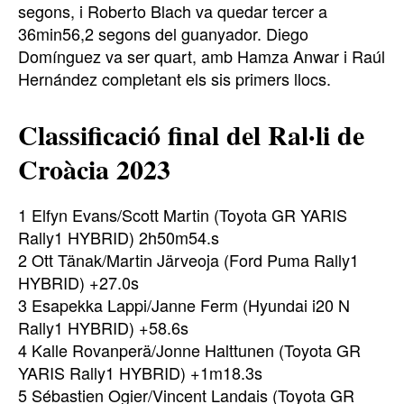
segons, i Roberto Blach va quedar tercer a
36min56,2 segons del guanyador. Diego
Domínguez va ser quart, amb Hamza Anwar i Raúl
Hernández completant els sis primers llocs.
Classificació final del Ral·li de
Croàcia 2023
1 Elfyn Evans/Scott Martin (Toyota GR YARIS
Rally1 HYBRID) 2h50m54.s
2 Ott Tänak/Martin Järveoja (Ford Puma Rally1
HYBRID) +27.0s
3 Esapekka Lappi/Janne Ferm (Hyundai i20 N
Rally1 HYBRID) +58.6s
4 Kalle Rovanperä/Jonne Halttunen (Toyota GR
YARIS Rally1 HYBRID) +1m18.3s
5 Sébastien Ogier/Vincent Landais (Toyota GR