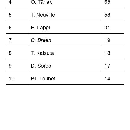
4
O. Tänak
65
5
T. Neuville
58
6
E. Lappi
31
7
19
C. Breen
8
T. Katsuta
18
9
D. Sordo
17
10
P.L Loubet
14
TOP 5 THIS WEEK