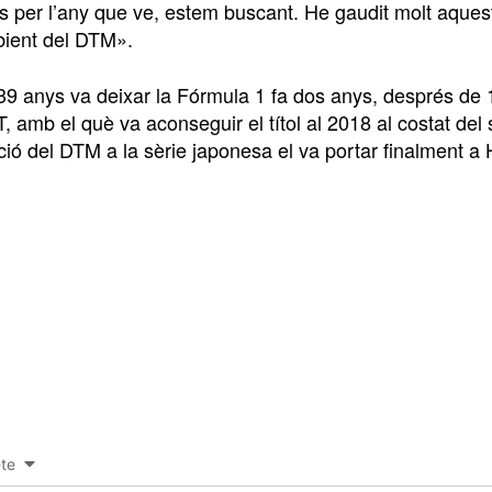
es per l’any que ve, estem buscant. He gaudit molt aques
mbient del DTM».
 39 anys va deixar la Fórmula 1 fa dos anys, després de 
T, amb el què va aconseguir el títol al 2018 al costat 
ció del DTM a la sèrie japonesa el va portar finalment 
-te