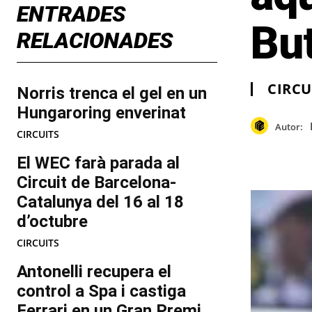
ENTRADES
But
RELACIONADES
CIRCU
Norris trenca el gel en un
Hungaroring enverinat
Autor:
CIRCUITS
El WEC farà parada al
Circuit de Barcelona-
Catalunya del 16 al 18
d’octubre
CIRCUITS
Antonelli recupera el
control a Spa i castiga
Ferrari en un Gran Premi