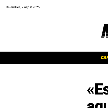
Divendres, 7 agost 2026
CA
«Es
TOP 5 THIS WEEK
aq