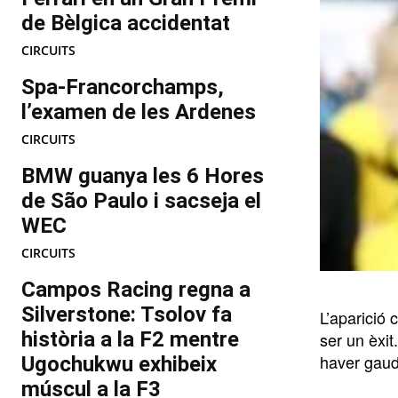
de Bèlgica accidentat
CIRCUITS
Spa-Francorchamps,
l’examen de les Ardenes
CIRCUITS
BMW guanya les 6 Hores
de São Paulo i sacseja el
WEC
CIRCUITS
Campos Racing regna a
Silverstone: Tsolov fa
L’aparició
història a la F2 mentre
ser un èxi
haver gaudi
Ugochukwu exhibeix
múscul a la F3