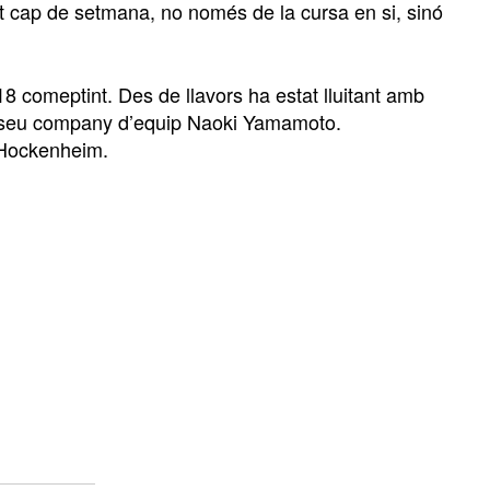
t cap de setmana, no només de la cursa en si, sinó
18 comeptint. Des de llavors ha estat lluitant amb
del seu company d’equip Naoki Yamamoto.
a Hockenheim.