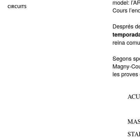
model: l’A
CIRCUITS
Cours l’en
Després de
temporad
reina comu
Segons spo
Magny-Cour
les proves
ACU
MAS
STA