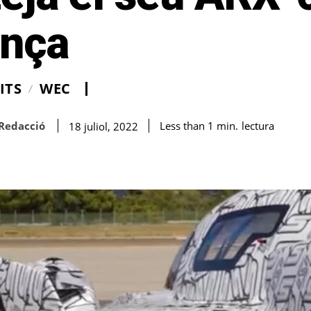
ança
ITS
WEC
Redacció
lectura
Less than 1
min.
18 juliol, 2022