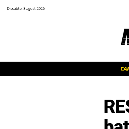
Dissabte, 8 agost 2026
CA
RE
TOP 5 THIS WEEK
bat