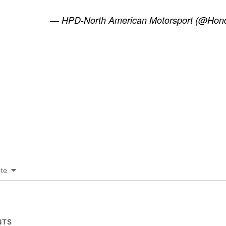
— HPD-North American Motorsport (@Ho
-te
TS