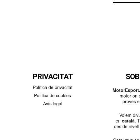
PRIVACITAT
SOB
Política de privacitat
MotorEsport.
Política de cookies
motor on e
proves es
Avís legal
Volem divu
en
català
. 
des de nivell