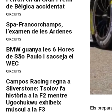
de Bèlgica accidentat
CIRCUITS
Spa-Francorchamps,
l’examen de les Ardenes
CIRCUITS
BMW guanya les 6 Hores
de São Paulo i sacseja el
WEC
CIRCUITS
Campos Racing regna a
Silverstone: Tsolov fa
història a la F2 mentre
Ugochukwu exhibeix
Els prepara
múscul a la F3