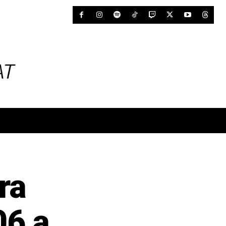
ra
06 a