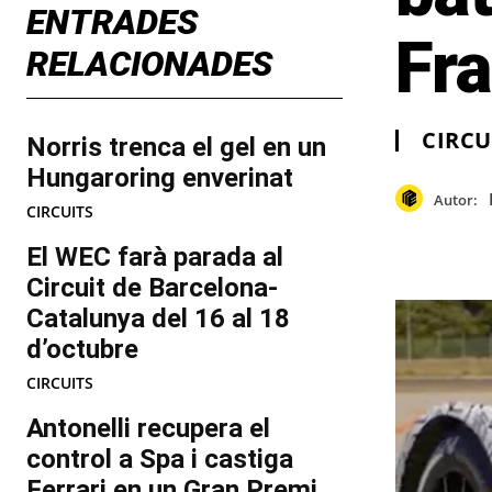
ENTRADES
Fr
RELACIONADES
CIRCU
Norris trenca el gel en un
Hungaroring enverinat
Autor:
CIRCUITS
El WEC farà parada al
Circuit de Barcelona-
Catalunya del 16 al 18
d’octubre
CIRCUITS
Antonelli recupera el
control a Spa i castiga
Ferrari en un Gran Premi