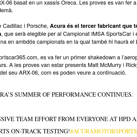
RX-06 basat en un xassís Oreca. Les proves es van fer a 
demà.
 Cadillac i Porsche,
Acura és el tercer fabricant que 
, que serà elegible per al Campionat IMSA SportsCar 
a
na en ambdós campionats en la qual també hi haurà el
rtscar365.com, es va fer un primer shakedown a l’aerop
s. A les proves van estar presents Matt McMurry i Ricky
 del seu ARX-06, com es poden veure a continuació.
RA’S SUMMER OF PERFORMANCE CONTINUES.
SIVE TEAM EFFORT FROM EVERYONE AT HPD 
RTS ON-TRACK TESTING!
#ACURAMOTORSPORTS