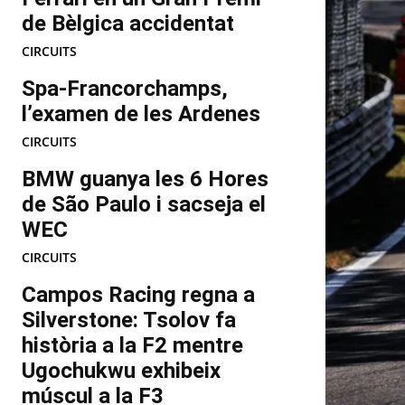
de Bèlgica accidentat
CIRCUITS
Spa-Francorchamps,
l’examen de les Ardenes
CIRCUITS
BMW guanya les 6 Hores
de São Paulo i sacseja el
WEC
CIRCUITS
Campos Racing regna a
Silverstone: Tsolov fa
història a la F2 mentre
Ugochukwu exhibeix
múscul a la F3