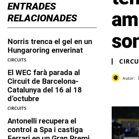
ENTRADES
amb
RELACIONADES
so
Norris trenca el gel en un
Hungaroring enverinat
CIRCUITS
CIRCU
El WEC farà parada al
Autor:
Circuit de Barcelona-
Catalunya del 16 al 18
d’octubre
CIRCUITS
Antonelli recupera el
control a Spa i castiga
Ferrari en un Gran Premi