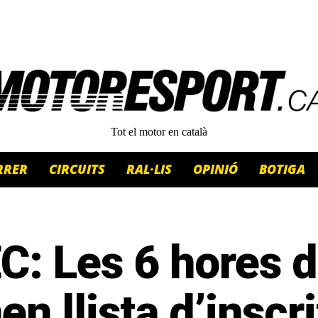
Tot el motor en català
RRER
CIRCUITS
RAL·LIS
OPINIÓ
BOTIGA
: Les 6 hores d
en llista d’inscri