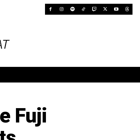
e Fuji
ts