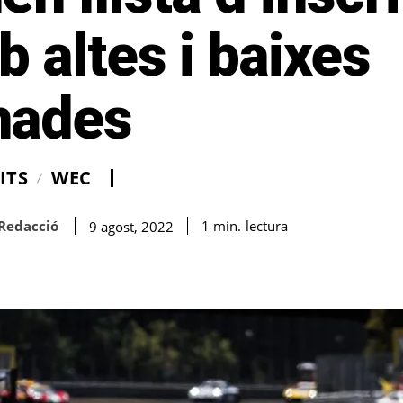
 altes i baixes
nades
ITS
WEC
Redacció
lectura
1
min.
9 agost, 2022