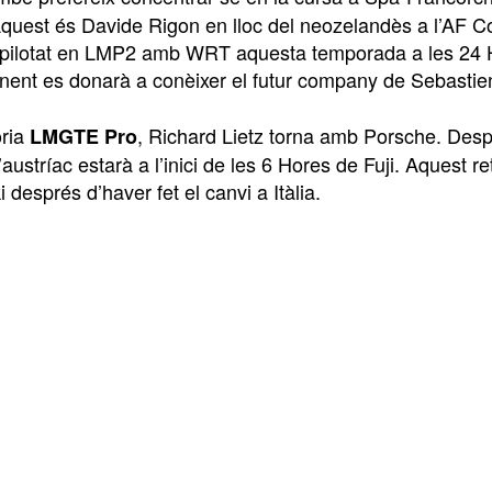
 Aquest és Davide Rigon en lloc del neozelandès a l’AF 
a pilotat en LMP2 amb WRT aquesta temporada a les 24 H
nent es donarà a conèixer el futur company de Sebastie
oria
, Richard Lietz torna amb Porsche. Des
LMGTE Pro
’austríac estarà a l’inici de les 6 Hores de Fuji. Aquest 
després d’haver fet el canvi a Itàlia.