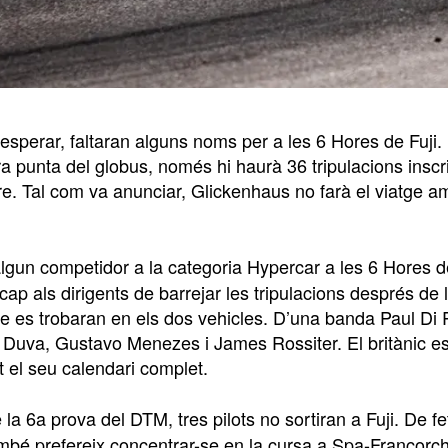
esperar, faltaran alguns noms per a les 6 Hores de Fuji
tra punta del globus, només hi haurà 36 tripulacions insc
e. Tal com va anunciar, Glickenhaus no farà el viatge a
algun competidor a la categoria Hypercar a les 6 Hores d
cap als dirigents de barrejar les tripulacions després d
ue es trobaran en els dos vehicles. D’una banda Paul Di 
oic Duva, Gustavo Menezes i James Rossiter. El britànic 
t el seu calendari complet.
la 6a prova del DTM, tres pilots no sortiran a Fuji. De f
mbé prefereix concentrar-se en la cursa a Spa-Francorc