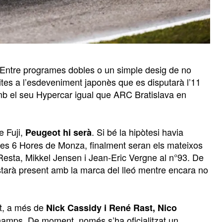
. Entre programes dobles o un simple desig de no
rites a l’esdeveniment japonès que es disputarà l’11
mb el seu Hypercar igual que ARC Bratislava en
e Fuji,
. Si bé la hipòtesi havia
Peugeot hi serà
e les 6 Hores de Monza, finalment seran els mateixos
Resta, Mikkel Jensen i Jean-Eric Vergne al n°93. De
estarà present amb la marca del lleó mentre encara no
et, a més de
Nick Cassidy i René Rast, Nico
hamps. De moment, només s’ha oficialitzat un