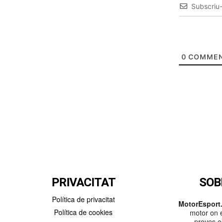
Subscriu
0
COMMEN
PRIVACITAT
SOB
Política de privacitat
MotorEsport.
Política de cookies
motor on e
proves es