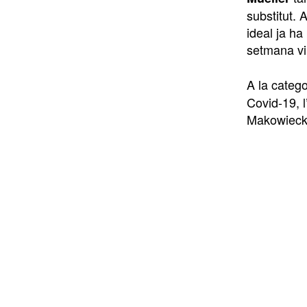
substitut.
ideal ja h
setmana vi
A la categ
Covid-19, l
Makowiecki 