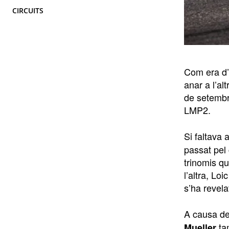
CIRCUITS
Com era d’
anar a l’al
de setembr
LMP2.
Si faltava 
passat pel 
trinomis q
l’altra, L
s’ha revela
A causa de 
ta
Mueller