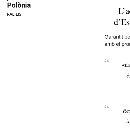
Polònia
L’a
RAL·LIS
d’Es
Garantit pe
amb el pro
«Es
é
Res
i