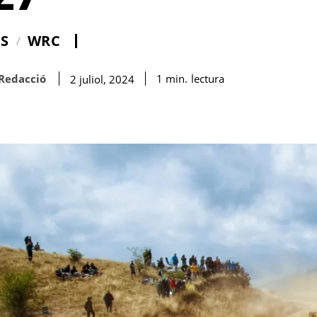
IS
WRC
Redacció
lectura
1
min.
2 juliol, 2024