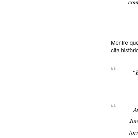
com
Mentre que 
cita històr
“E
A
Jun
tor