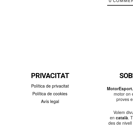
0
COMMEN
PRIVACITAT
SOB
Política de privacitat
MotorEsport.
Política de cookies
motor on e
proves es
Avís legal
Volem divu
en
català
. 
des de nivell