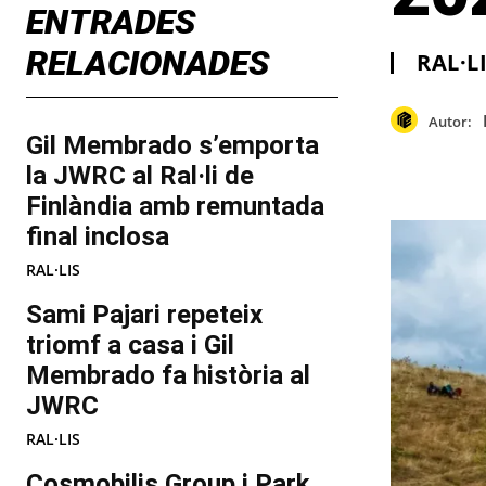
ENTRADES
RELACIONADES
RAL·L
Autor:
Gil Membrado s’emporta
la JWRC al Ral·li de
Finlàndia amb remuntada
final inclosa
RAL·LIS
Sami Pajari repeteix
triomf a casa i Gil
Membrado fa història al
JWRC
RAL·LIS
Cosmobilis Group i Park