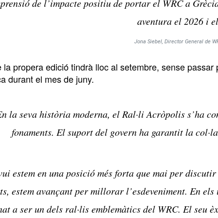
prensió de l’impacte positiu de portar el WRC a Grècia
aventura el 2026 i e
Jona Siebel, Director General de W
la propera edició tindrà lloc al setembre, sense passar pe
ica durant el mes de juny.
n la seva història moderna, el Ral·li Acròpolis s’ha co
fonaments. El suport del govern ha garantit la col·la
vui estem en una posició més forta que mai per discutir
ts, estem avançant per millorar l’esdeveniment. En els 
nat a ser un dels ral·lis emblemàtics del WRC. El seu è