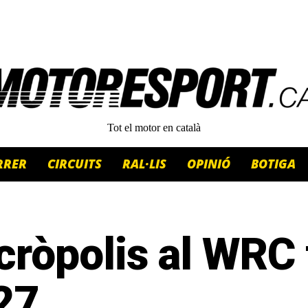
Tot el motor en català
RRER
CIRCUITS
RAL·LIS
OPINIÓ
BOTIGA
cròpolis al WRC 
27