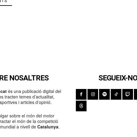
TS
RE NOSALTRES
SEGUEIX-N
cat
és una publicació digital del
s tracten temes d’actualitat,
portives i articles d’opinió.
lgar sobre el món del motor
Tractar el món de la competició
 mundial a nivell de
Catalunya
.