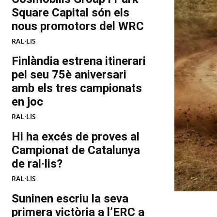
Square Capital són els
nous promotors del WRC
RAL·LIS
Finlàndia estrena itinerari
pel seu 75è aniversari
amb els tres campionats
en joc
RAL·LIS
Hi ha excés de proves al
Campionat de Catalunya
de ral·lis?
RAL·LIS
Suninen escriu la seva
primera victòria a l’ERC a