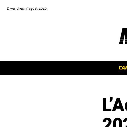
Divendres, 7 agost 2026
CA
L’A
TOP 5 THIS WEEK
20