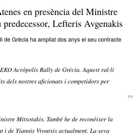
Atenes en presència del Ministre
u predecessor, Lefteris Avgenakis
·li de Grècia ha ampliat dos anys el seu contracte
EKO Acròpolis Rally de Grècia. Aquest ral·li
ts dels nostres aficionats i competidors per
inistre Mitsotakis. També he de reconèixer la
at i de Yiannis Vroutsis actualment. La seva