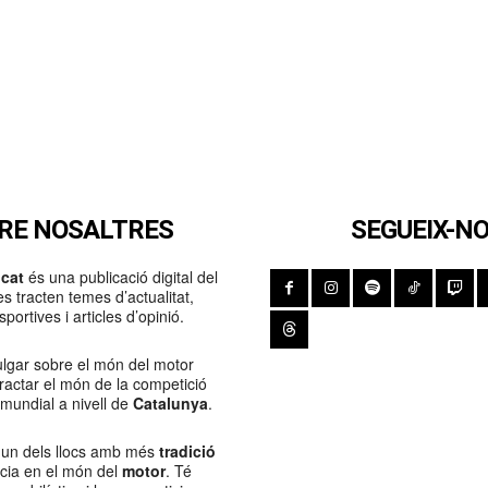
RE NOSALTRES
SEGUEIX-N
cat
és una publicació digital del
s tracten temes d’actualitat,
portives i articles d’opinió.
lgar sobre el món del motor
Tractar el món de la competició
 mundial a nivell de
Catalunya
.
 un dels llocs amb més
tradició
ncia en el món del
motor
. Té