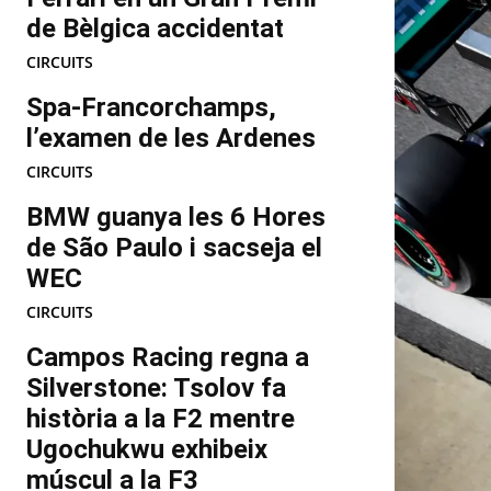
de Bèlgica accidentat
CIRCUITS
Spa-Francorchamps,
l’examen de les Ardenes
CIRCUITS
BMW guanya les 6 Hores
de São Paulo i sacseja el
WEC
CIRCUITS
Campos Racing regna a
Silverstone: Tsolov fa
història a la F2 mentre
Ugochukwu exhibeix
múscul a la F3