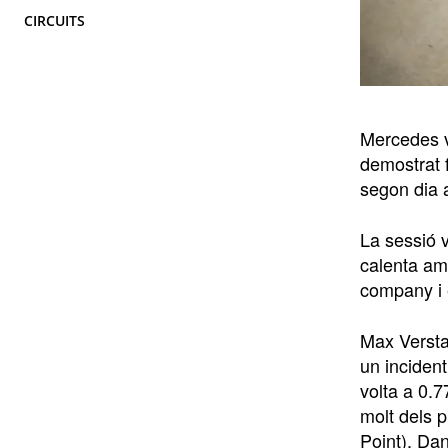
CIRCUITS
Mercedes va
demostrat 
segon dia a
La sessió 
calenta amb
company i 
Max Versta
un incident
volta a 0.7
molt dels p
Point), Dan