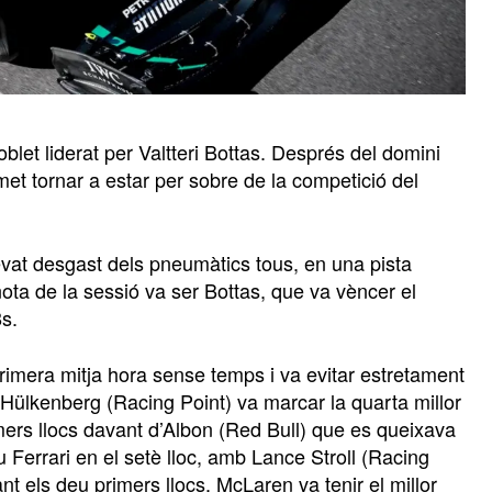
let liderat per Valtteri Bottas. Després del domini
t tornar a estar per sobre de la competició del
evat desgast dels pneumàtics tous, en una pista
nota de la sessió va ser Bottas, que va vèncer el
s.
rimera mitja hora sense temps i va evitar estretament
 Hülkenberg (Racing Point) va marcar la quarta millor
mers llocs davant d’Albon (Red Bull) que es queixava
 Ferrari en el setè lloc, amb Lance Stroll (Racing
t els deu primers llocs. McLaren va tenir el millor