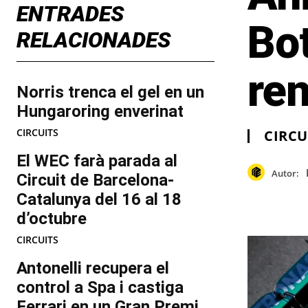
ENTRADES
Bot
RELACIONADES
re
Norris trenca el gel en un
Hungaroring enverinat
CIRCUITS
CIRCU
El WEC farà parada al
Autor:
Circuit de Barcelona-
Catalunya del 16 al 18
d’octubre
CIRCUITS
Antonelli recupera el
control a Spa i castiga
Ferrari en un Gran Premi