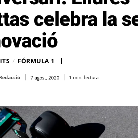
tas celebra la s
novació
ITS
FÓRMULA 1
Redacció
lectura
1
min.
7 agost, 2020