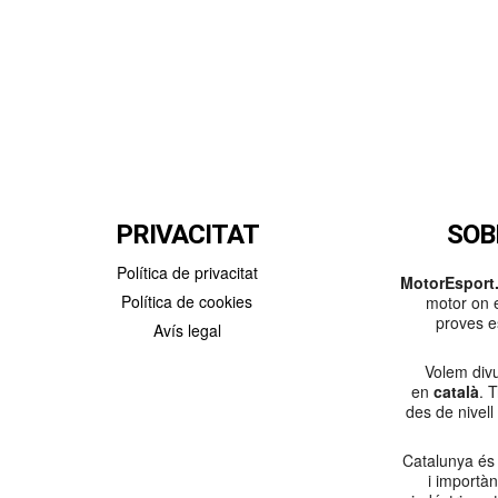
PRIVACITAT
SOB
Política de privacitat
MotorEsport.
Política de cookies
motor on e
proves es
Avís legal
Volem divu
en
català
. 
des de nivell
Catalunya és
i importà