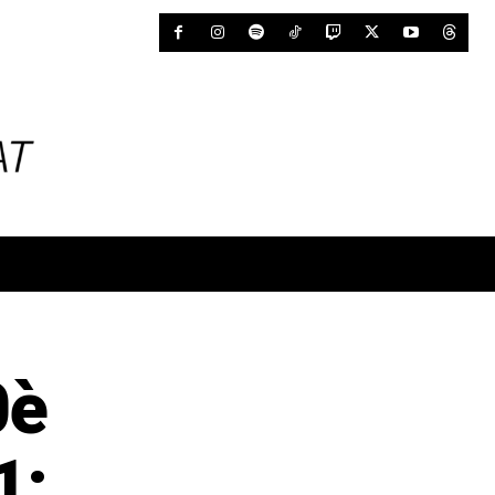
0è
1: