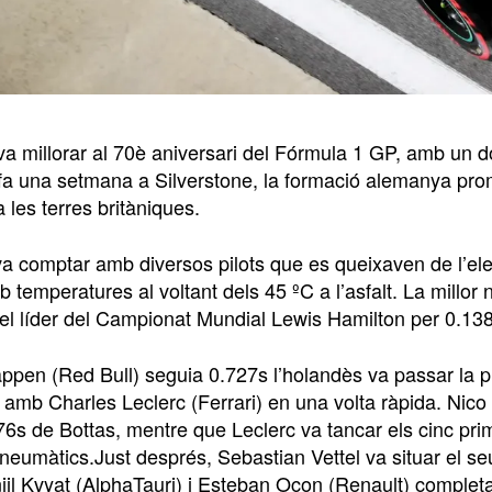
 millorar al 70è aniversari del Fórmula 1 GP, amb un dob
fa una setmana a Silverstone, la formació alemanya prome
 les terres britàniques.
va comptar amb diversos pilots que es queixaven de l’el
 temperatures al voltant dels 45 ºC a l’asfalt. La millor 
el líder del Campionat Mundial Lewis Hamilton per 0.138
ppen (Red Bull) seguia 0.727s l’holandès va passar la p
 amb Charles Leclerc (Ferrari) en una volta ràpida. Nico
76s de Bottas, mentre que Leclerc va tancar els cinc pri
neumàtics.Just després, Sebastian Vettel va situar el seu
iil Kvyat (AlphaTauri) i Esteban Ocon (Renault) completan