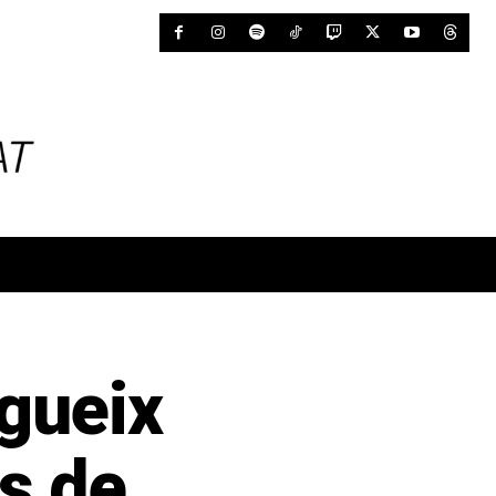
gueix
és de