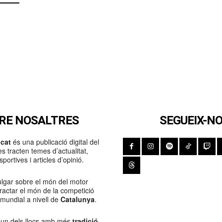
RE NOSALTRES
SEGUEIX-N
cat
és una publicació digital del
s tracten temes d’actualitat,
portives i articles d’opinió.
lgar sobre el món del motor
Tractar el món de la competició
 mundial a nivell de
Catalunya
.
 un dels llocs amb més
tradició