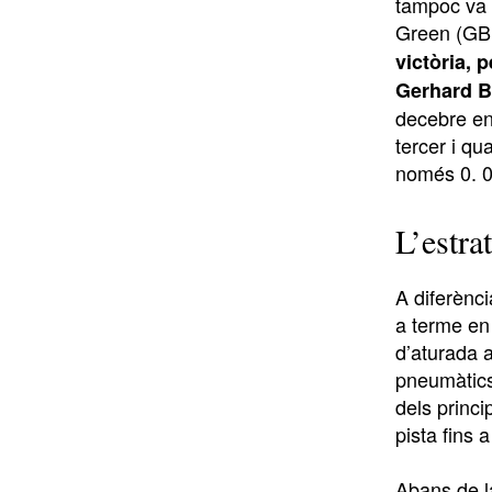
tampoc va d
Green (GBR
victòria, 
Gerhard Be
decebre en 
tercer i qu
només 0. 
L’estra
A diferènci
a terme en 
d’aturada 
pneumàtics
dels princi
pista fins a
Abans de l