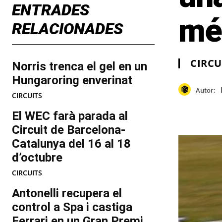
ENTRADES
mé
RELACIONADES
CIRCU
Norris trenca el gel en un
Hungaroring enverinat
Autor:
CIRCUITS
El WEC farà parada al
Circuit de Barcelona-
Catalunya del 16 al 18
d’octubre
CIRCUITS
Antonelli recupera el
control a Spa i castiga
Ferrari en un Gran Premi