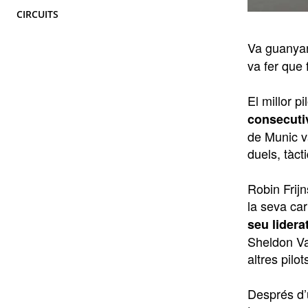
CIRCUITS
Va guanya
va fer que
El millor p
consecutiv
de Munic v
duels, tàct
Robin Frijn
la seva c
seu lidera
Sheldon Va
altres pilo
Després d’