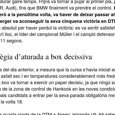
urar gaire temps. Frijns va tornar a pujar al primer pla
, Audi), fins que BMW finalment va prendre el control.
però a la penúltima volta, va haver de deixar passa
rger va aconseguir la seva cinquena victòria en DTM 
absolut per haver perdut la victòria: es va sentir satisf
art lloc, el líder del campionat Müller i el campió defenso
011 segons.
tègia d’aturada a box decissiva
a del dia anterior, a mesura que la cursa s’havia iniciat
asfalt sec i en temperatures considerablement més fredes
a box va tornar a exercir un paper decisiu, ja que ningú
 de la zona de control de Hankook en les noves condicion
pals candidats a entrar per la seva parada obligatòria me
 la volta 18.
a quarta ronda de la DTM a Assen, Holanda (4t–6è set