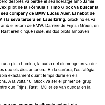
, però després va perdre el seu lideratge amb Jamie
L’ex pilot de la Fórmula 1 Timo Glock va buscar la
r al seu company de BMW Lucas Auer.
El nebot de
Glock no es va
i la seva tercera en Lausitzring.
et amb el retorn de BMW. Darrere de Frijns i Green, en
r Rast eren cinquè i sisè, els dos pilots arribaven
 en una pista humida, la cursa del diumenge es va dur
 que els dies anteriors. En la carrera, l’estratègia
 sabia exactament quant temps durarien els
s. A la volta 10, Glock va ser el primer del grup
ntre que Frijns, Rast i Müller es van quedar en la
embre)
on, segons la situació actual, els