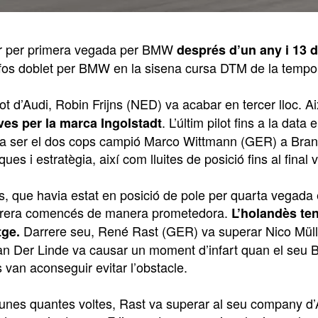
r per primera vegada per BMW
després d’un any i 13 d
 fos doblet per BMW en la sisena cursa DTM de la tempor
ilot d’Audi, Robin Frijns (NED) va acabar en tercer lloc. Ai
. L’últim pilot fins a la da
es per la marca Ingolstadt
a ser el dos cops campió Marco Wittmann (GER) a Brand
iques i estratègia, així com lluites de posició fins al fin
s, que havia estat en posició de pole per quarta vegada 
arrera comencés de manera prometedora.
L’holandès ten
Darrere seu, René Rast (GER) va superar Nico Müller
tge.
n Der Linde va causar un moment d’infart quan el seu BM
ts van aconseguir evitar l’obstacle.
unes quantes voltes, Rast va superar al seu company d’Au