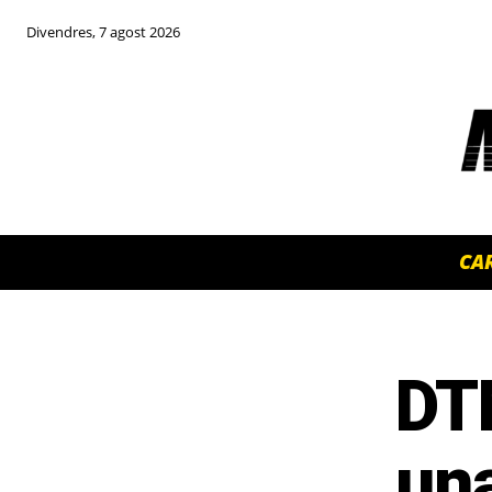
Divendres, 7 agost 2026
CA
DT
TOP 5 THIS WEEK
una