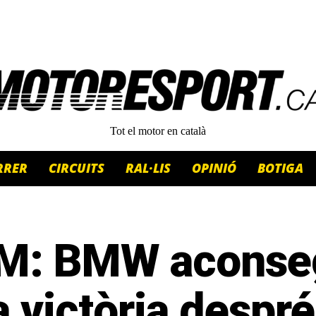
Tot el motor en català
RRER
CIRCUITS
RAL·LIS
OPINIÓ
BOTIGA
M: BMW aconse
 victòria despr