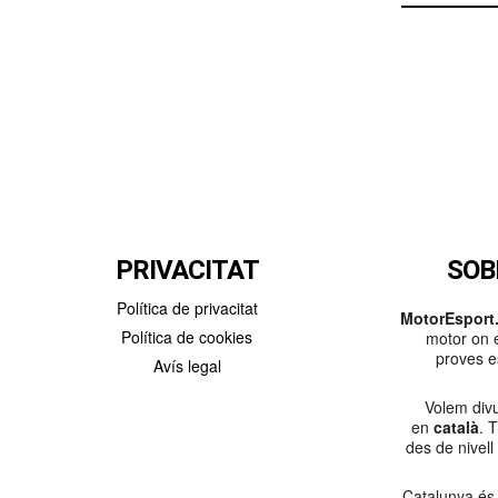
PRIVACITAT
SOB
Política de privacitat
MotorEsport.
Política de cookies
motor on e
proves es
Avís legal
Volem divu
en
català
. 
des de nivell
Catalunya és