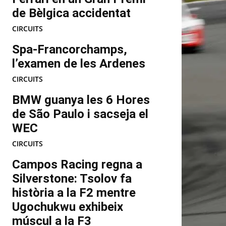
de Bèlgica accidentat
CIRCUITS
Spa-Francorchamps,
l’examen de les Ardenes
CIRCUITS
BMW guanya les 6 Hores
de São Paulo i sacseja el
WEC
CIRCUITS
Campos Racing regna a
Silverstone: Tsolov fa
història a la F2 mentre
Ugochukwu exhibeix
múscul a la F3