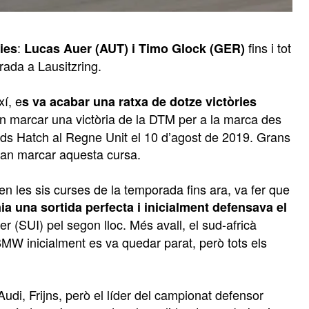
:
fins i tot
ies
Lucas Auer (AUT) i Timo Glock (GER)
ada a Lausitzring.
xí, e
s va acabar una ratxa de dotze victòries
ta en marcar una victòria de la DTM per a la marca des
s Hatch al Regne Unit el 10 d’agost de 2019. Grans
al van marcar aquesta cursa.
en les sis curses de la temporada fins ara, va fer que
ia una sortida perfecta i inicialment defensava el
 (SUI) pel segon lloc. Més avall, el sud-africà
W inicialment es va quedar parat, però tots els
di, Frijns, però el líder del campionat defensor